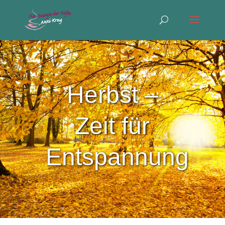
Herbst –
Zeit für
Entspannung